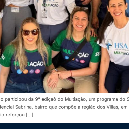
io participou da 9ª ediçaõ do Multiação, um programa do Se
dencial Sabrina, bairro que compõe a região dos Villas, e
io reforçou […]